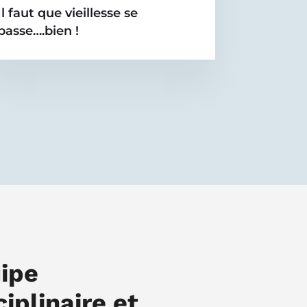
Il faut que vieillesse se
passe….bien !
ipe
ciplinaire et