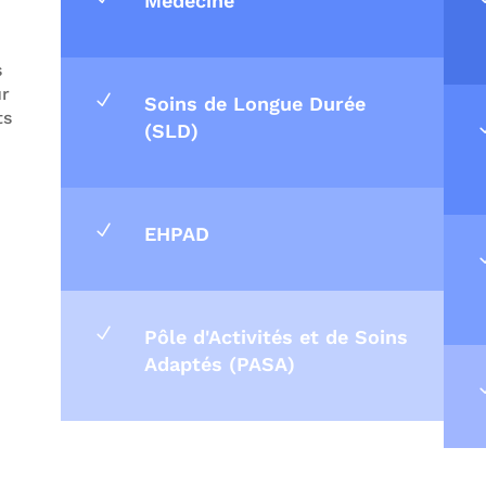
Médecine
s
ur
N
Soins de Longue Durée
ts
(SLD)
N
EHPAD
N
Pôle d'Activités et de Soins
Adaptés (PASA)