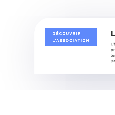
L
DÉCOUVRIR
L'ASSOCIATION
L’
pr
le
pa