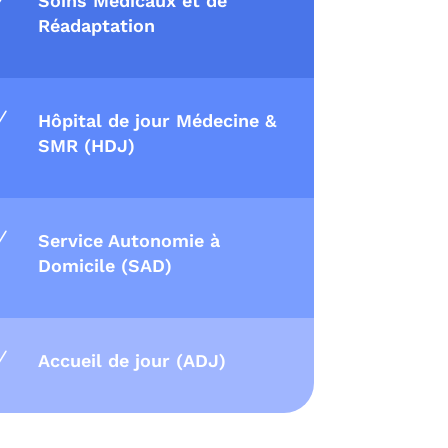
Soins Médicaux et de
Réadaptation
N
Hôpital de jour Médecine &
SMR (HDJ)
N
Service Autonomie à
Domicile (SAD)
N
Accueil de jour (ADJ)