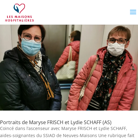
Portraits de Maryse FRISCH et Lydie SCHAFF (AS)
Coincé dans l’ascenseur avec Maryse FRISCH et Lydie SCHAFF,
aides-soignantes du SSIAD de Neuves-Maisons Une rubrique fait