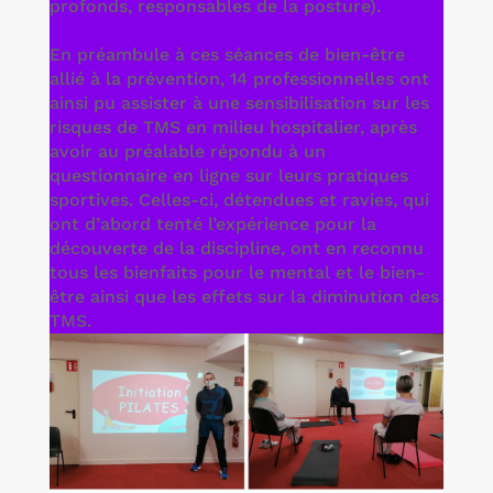
profonds, responsables de la posture).
En préambule à ces séances de bien-être
allié à la prévention, 14 professionnelles ont
ainsi pu assister à une sensibilisation sur les
risques de TMS en milieu hospitalier, après
avoir au préalable répondu à un
questionnaire en ligne sur leurs pratiques
sportives. Celles-ci, détendues et ravies, qui
ont d’abord tenté l’expérience pour la
découverte de la discipline, ont en reconnu
tous les bienfaits pour le mental et le bien-
être ainsi que les effets sur la diminution des
TMS.